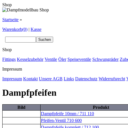
Shop
Startseite
»
Warenkorb(0)
|
Kasse
Shop
Fittings
Kesselzubehör
Ventile
Öler
Speiseventile
Schwungräder
Zub
Impressum
Impressum
Kontakt
Unsere AGB
Links
Datenschutz
Widerrufsrecht
Dampfpfeifen
Bild
Produkt
Dampfpfeife 10mm / 711 110