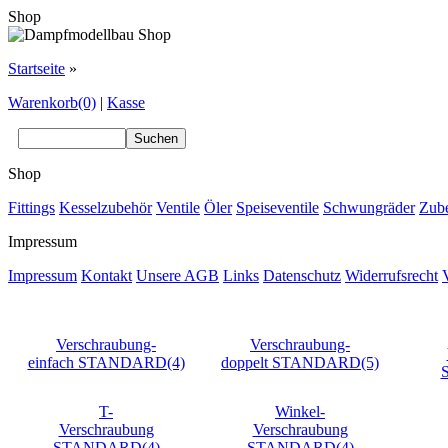
Shop
Startseite
»
Warenkorb(0)
|
Kasse
Shop
Fittings
Kesselzubehör
Ventile
Öler
Speiseventile
Schwungräder
Zub
Impressum
Impressum
Kontakt
Unsere AGB
Links
Datenschutz
Widerrufsrecht
Verschraubung-
Verschraubung-
einfach STANDARD(4)
doppelt STANDARD(5)
T-
Winkel-