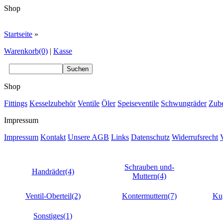
Shop
Startseite
»
Warenkorb(0)
|
Kasse
Shop
Fittings
Kesselzubehör
Ventile
Öler
Speiseventile
Schwungräder
Zub
Impressum
Impressum
Kontakt
Unsere AGB
Links
Datenschutz
Widerrufsrecht
Schrauben und-
Handräder(4)
Muttern(4)
Ventil-Oberteil(2)
Kontermuttern(7)
Kug
Sonstiges(1)